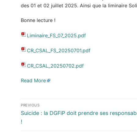
des 01 et 02 juillet 2025. Ainsi que la liminaire Sol
Bonne lecture !
Liminaire_FS_07_2025.pdf
CR_CSAL_FS_20250701.pdf
CR_CSAL_20250702.pdf
Read More
Navigation
PREVIOUS
de
Previous
Suicide : la DGFiP doit prendre ses responsabi
post:
!
l’article