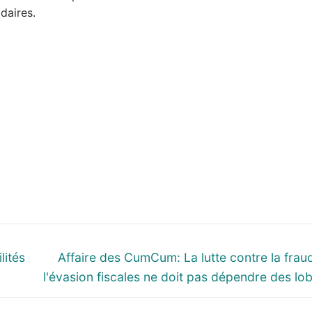
idaires.
Next
lités
Affaire des CumCum: La lutte contre la frau
post:
l'évasion fiscales ne doit pas dépendre des lo